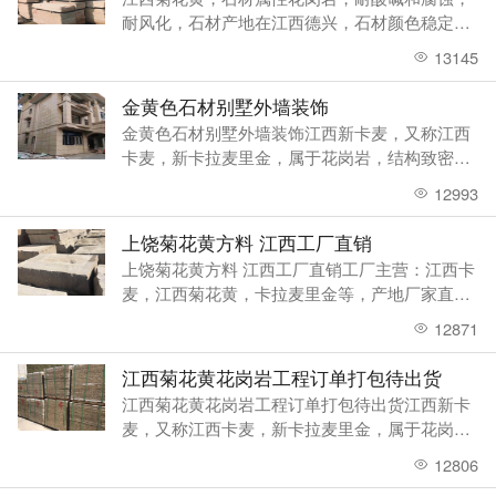
耐风化，石材产地在江西德兴，石材颜色稳定，
成色上乘，纹理以黄色为主，可加工成各种板
13145
材，工程板，异形板，外墙干挂板，圆柱，石桌
椅，毛板等，用于室外外墙装饰，园林
金黄色石材别墅外墙装饰
金黄色石材别墅外墙装饰江西新卡麦，又称江西
卡麦，新卡拉麦里金，属于花岗岩，结构致密，
且具有良好的延展性和研磨性，可做异形加工，
12993
上饶市德兴有丰富的矿山资源储备，产量大，石
材底色以浅黄色为主，黑色色调点缀
上饶菊花黄方料 江西工厂直销
上饶菊花黄方料 江西工厂直销工厂主营：江西卡
麦，江西菊花黄，卡拉麦里金等，产地厂家直
销，质量上乘，公司成立于2017年，集矿山开
12871
采，石材加工生产销售为一体的综合型企业，年
开采量在30万立方，且拥有自己的加工
江西菊花黄花岗岩工程订单打包待出货
江西菊花黄花岗岩工程订单打包待出货江西新卡
麦，又称江西卡麦，新卡拉麦里金，属于花岗
岩，结构致密，且具有良好的延展性和研磨性，
12806
可做异形加工，上饶市德兴有丰富的矿山资源储