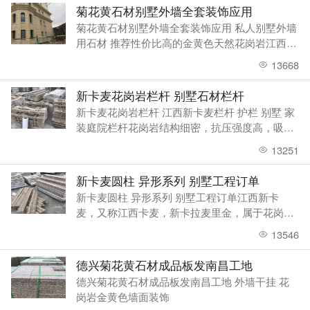
备，产量大，石材底色以浅黄色为主，
菊花黄石材别墅外墙全套装饰应用
菊花黄石材别墅外墙全套装饰应用 私人别墅外墙
用石材 推荐性价比高的金黄色天然花岗岩江西德
兴市花岗岩 菊花黄
13668
新卡麦花岗岩栏杆 别墅石材栏杆
新卡麦花岗岩栏杆 江西新卡麦栏杆 护栏 别墅 家
装庭院栏杆花岗岩结构细密，抗压强度高，吸水
率低，表面硬度大，化学稳定性好，耐久性强。
13251
花岗岩呈细粒、中粒、粗粒旳粒状结构，或似斑
状结构，其颗粒均匀细密，间隙小
新卡麦圆柱 异形系列 别墅工程订单
新卡麦圆柱 异形系列 别墅工程订单江西新卡
麦，又称江西卡麦，新卡拉麦里金，属于花岗
岩，结构致密，且具有良好的延展性和研磨性，
13546
可做异形加工，上饶市德兴有丰富的矿山资源储
备，产量大，石材底色以浅黄色为主，黑
德兴菊花黄石材成品板发南昌工地
德兴菊花黄石材成品板发南昌工地 外墙干挂 花
岗岩金黄色墙面装饰